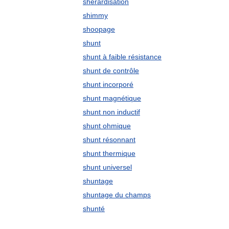
shérardisation
shimmy
shoopage
shunt
shunt à faible résistance
shunt de contrôle
shunt incorporé
shunt magnétique
shunt non inductif
shunt ohmique
shunt résonnant
shunt thermique
shunt universel
shuntage
shuntage du champs
shunté