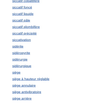
siccatif cobaltifère
siccatif foncé
siccatif liquide
siccatif pâle
siccatif plombifère
siccatif précipité
siccativation
sidérite
sidéropyrite
sidérurgie
sidérurgique
siège
siège à hauteur réglable
siège annulaire
siège antivibratoire
siège arrière