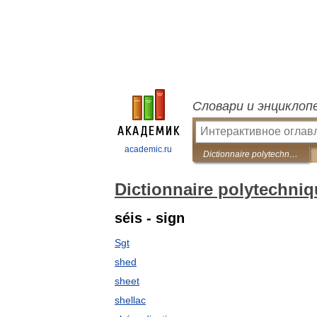
Словари и энциклоп
academic.ru
Dictionnaire polytechnique Français-Russe
Dictionnaire polytechni
séis - sign
Sgt
shed
sheet
shellac