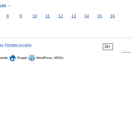
щая
→
8
9
10
11
12
13
14
15
16
ка
,
Реклама на сайте
18+
omla,
Drupal,
WordPress, MODx.