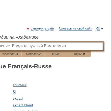
Запомнить сайт
Словарь на свой сайт
RU
едии на Академике
Толкования
Переводы
Книги
Игры ⚽
que Français-Russe
shunteur
Si
siccatif
siccatif blond