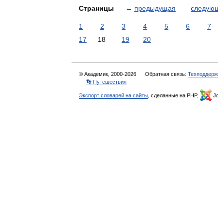
Страницы
←
предыдущая
следую
1
2
3
4
5
6
7
17
18
19
20
© Академик, 2000-2026
Обратная связь:
Техподдерж
👣 Путешествия
Экспорт словарей на сайты
, сделанные на PHP,
Jo